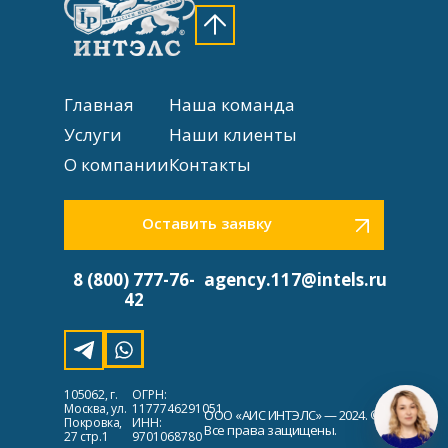
Главная
Наша команда
Услуги
Наши клиенты
О компании
Контакты
Оставить заявку
8 (800) 777-76-
agency.117@intels.ru
42
105062, г.
ОГРН:
Москва, ул.
1177746291051
ООО «АИС ИНТЭЛС» — 2024. ©
Покровка,
ИНН:
Все права защищены.
27 стр.1
9701068780