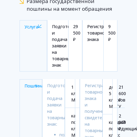
Размера государственной
пошлины на момент обращения
Подготовка
29
Регистрация
9
Услуга
и
500
товарного
500
подача
₽
знака
₽
заявки
на
товарный
знак
Подготовка
Регистрация
Пошлина
1
17
до
21
и
товарного
класс
000
5
600
подача
знака
МКТУ
₽
классов
₽
заявки
и
МКТУ
на
получение
каждый
3
2
товарный
свидетельства
последующий
500
каждый
000
знак:
на
класс
₽
последующи
₽
товарный
подбор
МКТУ
класс
знак