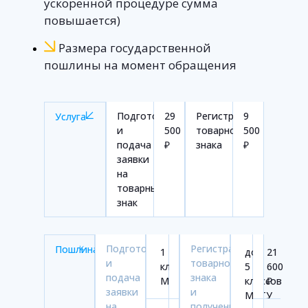
ускоренной процедуре сумма
повышается)
Размера государственной
пошлины на момент обращения
Подготовка
29
Регистрация
9
Услуга
и
500
товарного
500
подача
₽
знака
₽
заявки
на
товарный
знак
Подготовка
Регистрация
Пошлина
1
17
до
21
и
товарного
класс
000
5
600
подача
знака
МКТУ
₽
классов
₽
заявки
и
МКТУ
на
получение